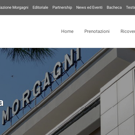
azione Morgagni
Editoriale
Partnership
News ed Eventi
Bacheca
Test
Home
Prenotazioni
Ricover
a