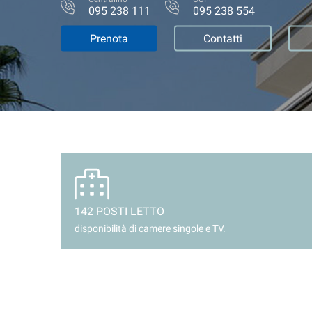
095 238 111
095 238 554
Prenota
Contatti
142 POSTI LETTO
disponibilità di camere singole e TV.