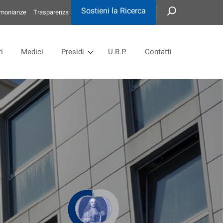
Sostieni la Ricerca
imonianze
Trasparenza
i
Medici
Presidi
U.R.P.
Contatti