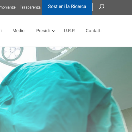
Sostieni la Ricerca
imonianze
Trasparenza
i
Medici
Presidi
U.R.P.
Contatti