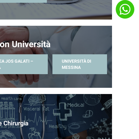
on Università
EA JOS GALATI –
UNIVERSITÀ DI
A
MESSINA
e Chirurgia