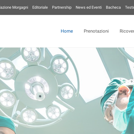
azione Morgagni
Editoriale
Partnership
News ed Eventi
Bacheca
Test
Home
Prenotazioni
Ricover