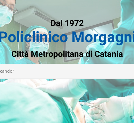
Dal 1972
Policlinico Morgagn
Città Metropolitana di Catania