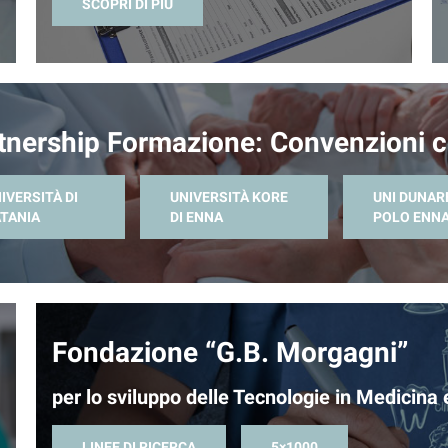
SCOPRI DI PIÙ
tnership Formazione: Convenzioni c
IVERSITÀ DI
UNIVERSITÀ KORE
UNI DUNAR
TANIA
DI ENNA
POLO ENN
Fondazione “G.B. Morgagni”
per lo sviluppo delle Tecnologie in Medicina 
LINEE DI RICERCA
5×1000