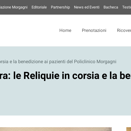
azione Morgagni
Editoriale
Partnership
News ed Eventi
Bacheca
Test
Home
Prenotazioni
Ricover
orsia e la benedizione ai pazienti del Policlinico Morgagni
a: le Reliquie in corsia e la b