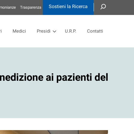
Sostieni la Ricerca
imonianze
Trasparenza
i
Medici
Presidi
U.R.P.
Contatti
enedizione ai pazienti del