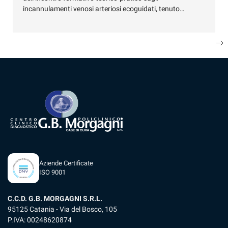
incannulamenti venosi arteriosi ecoguidati, tenuto…
Scopri di più
Scopri di più
Scopri di più
Aziende Certificate
ISO 9001
C.C.D. G.B. MORGAGNI S.R.L.
95125 Catania - Via del Bosco, 105
P.IVA: 00248620874