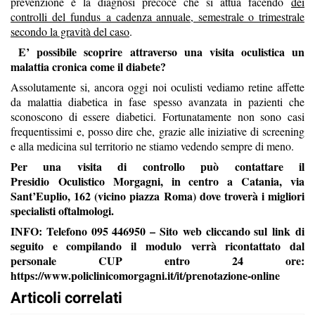
prevenzione è la diagnosi precoce che si attua facendo
dei
controlli del
fundus
a cadenza annuale, semestrale o trimestrale
secondo la gravità del caso
.
E’ possibile scoprire attraverso una visita oculistica un
malattia cronica come il diabete?
Assolutamente si, ancora oggi noi oculisti vediamo retine affette
da malattia diabetica in fase spesso avanzata in pazienti che
sconoscono di essere diabetici. Fortunatamente non sono casi
frequentissimi
e, posso dire che,
grazie alle iniziative di screening
e alla medicina sul territorio n
e stiamo vedendo sempre di meno
.
Per una visita di
controllo può contattare il
Presidio
Oculistico
Morgagni
, in centro a Catania, via
Sant’Euplio, 162 (vicino piazza Roma) dove troverà i migliori
specialisti oftalmologi
.
INFO: Telefono 095 446950 –
Sito
web cliccando sul
link
di
seguito e compilando il modulo
verrà ricontattato dal
personale CUP entro 24
ore:
https://www.policlinicomorgagni.it/it/prenotazione-online
Articoli correlati