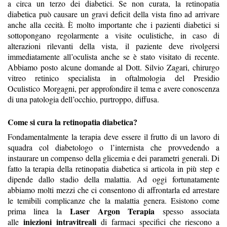
a circa un terzo dei diabetici. Se non curata, la retinopatia
diabetica può causare un gravi deficit della vista fino ad arrivare
anche alla cecità. È molto importante che i pazienti diabetici si
sottopongano regolarmente a visite oculistiche, in caso di
alterazioni rilevanti della vista, il paziente deve rivolgersi
immediatamente all’oculista anche se è stato visitato di recente.
Abbiamo posto alcune domande al Dott. Silvio Zagari, chirurgo
vitreo retini
co specialista in oftalmologia
del Presidio
Oculistico
Morgagni
, per approfondire il tema e avere conoscenza
di una patologia dell’occhio, purtroppo, diffusa.
Come si cura la retinopatia diabetica?
Fondamentalmente la terapia deve essere il frutto di un lavoro di
squadra col diabetologo o l’internista che provvedendo a
instaurare un compenso della gl
icemia e dei parametri
generali
. Di
fatto la terapia della retinopatia diabetica si articola in più
step
e
dipende dallo stadio della malattia. Ad oggi fortunatamente
abbiamo molti mezzi che ci consentono di affrontarla ed arrestare
le temibili complicanze che la malattia genera. Esis
tono come
Laser Argon T
erapia
prima linea la
spesso associata
iniezioni
intravitreali
alle
di farmaci specifici che riescono a