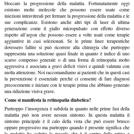
bloccare la progressione della malattia. Fortunatamente oggi
esistono molte molecole che posso
no essere usate come
iniezioni
intravitreali
per fermare la progressione della malattia e le
sue complicanze. Esistono anche altri tipi di laser di ultima
generazione come il giallo
micropulsato
con effetto diverso
rispetto all’argon che possono essere a volte usati come terapie
aggiuntive in casi selezionati. Se le prime linee terapeutiche
dovessero fallire si può ricorrere alla chirurgia che purtroppo
rappresenta una soluzione quasi finale
in quanto
è indice di uno
scarso compenso generale o di una forma di retinopatia molto
aggressiva e associata a gravi deficit visivi e quindi valutata con
molta attenzione. Noi raccomandiamo ai pazienti che in questi casi
la prevenzione è essenziale
perché
ci consente di fare diagnosi
precocemente e iniziare con le terapie prima che abbiano generato
una riduzione visiva grave.
Come si manifesta la retinopatia diabetica?
Purtroppo
l’insorgenza è subdola in quanto nelle prime fasi della
malattia può non avere nessun sintomo. In questa malattia il
sintomo principale è il calo della vista che può essere brusco
oppure progressivo ma purtroppo quando è presente significa che
la malattia ha colpito la macula che è i
l centro della retina e