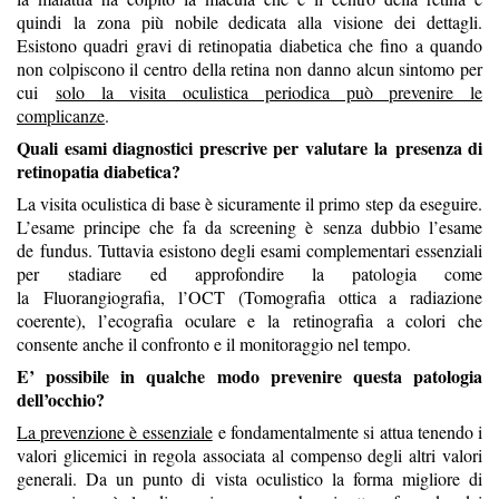
quindi
la zona più nobile dedicata alla visione dei dettagli.
Esistono quadri gravi di retinopatia diabetica che fino a quando
non colpiscono il centro della retina non danno alcun sintomo per
cui
solo la visita oculistica periodica può prevenire le
complicanze
.
Quali esami diagnostici prescrive per valutare
la
presenza di
retinopatia diabetica?
La visita oculistica di base è sicuramente il primo
step
da eseguire.
L’esame principe che fa da screening è
senza dubbio l’esame
de
fundus
. Tuttavia esistono degli esami complementari essenziali
per
stadiare
ed approfondire la patologia c
ome
la
Fluorangiografia
,
l’OCT (Tomografia ottica a radiazione
coerente)
, l’ecografia oculare e la
retinografia
a colori che
consente anche il confronto e il monitoraggio nel tempo.
E’ possibile in qualche modo prevenire questa patologia
dell’occhio?
La prevenzione è essenziale
e fondamentalmente si attua tenendo i
valori glicemici in regola associata al compenso degli altri valori
generali. Da un punto di vista oculistico la forma migliore di