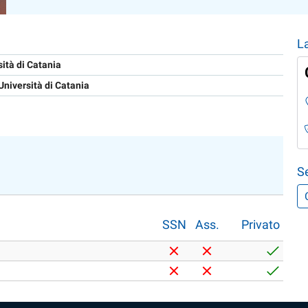
L
sità di Catania
Università di Catania
S
SSN
Ass.
Privato