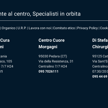
te al centro, Specialisti in orbita
|
Organico
|
U.R.P
. |
Lavora con noi
|
Comitato etico
|
Privacy Policy
|
Cooki
 Cura
Centro Cuore
Di Stef
ni
Morgagni
Chirurg
tania
95030 Pedara (CT)
95125 Cat
sco, 105
Via della Resistenza, 31
Via Sant’E
o 7/7 H24
Centralino 7/7 H24
Centralino
11
095 7026111
07:30/20:
095 44 69