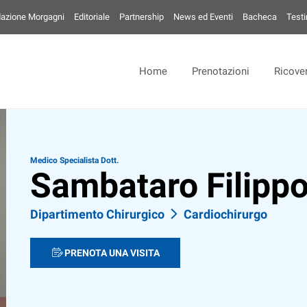
azione Morgagni
Editoriale
Partnership
News ed Eventi
Bacheca
Test
Home
Prenotazioni
Ricover
Medico Specialista Dott.
Sambataro Filipp
Dipartimento Chirurgico
Cardiochirurgo
PRENOTA UNA VISITA