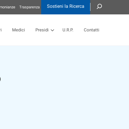
Sostieni la Ricerca
imonianze
Trasparenza
i
Medici
Presidi
U.R.P.
Contatti
o