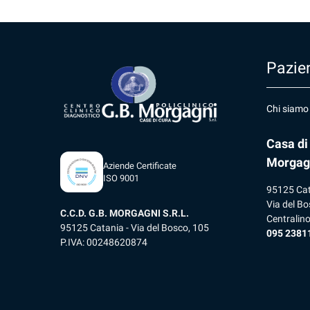
Pazien
Chi siamo
Casa di
Morgag
Aziende Certificate
ISO 9001
95125 Ca
Via del Bo
C.C.D. G.B. MORGAGNI S.R.L.
Centralin
95125 Catania - Via del Bosco, 105
095 2381
P.IVA: 00248620874