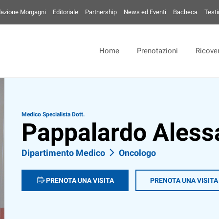
azione Morgagni
Editoriale
Partnership
News ed Eventi
Bacheca
Test
Home
Prenotazioni
Ricover
Medico Specialista Dott.
Pappalardo Aless
Dipartimento Medico
Oncologo
PRENOTA UNA VISITA
PRENOTA UNA VISITA