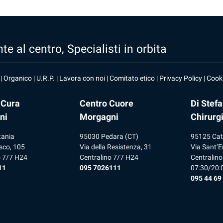
te al centro, Specialisti in orbita
|
Organico
|
U.R.P
. |
Lavora con noi
|
Comitato etico
|
Privacy Policy
|
Cooki
 Cura
Centro Cuore
Di Stef
ni
Morgagni
Chirurg
tania
95030 Pedara (CT)
95125 Cat
sco, 105
Via della Resistenza, 31
Via Sant’E
o 7/7 H24
Centralino 7/7 H24
Centralino
11
095 7026111
07:30/20:
095 44 69