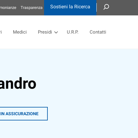
Sostieni la Ricerca
imonianze
Trasparenza
i
Medici
Presidi
U.R.P.
Contatti
andro
 IN ASSICURAZIONE