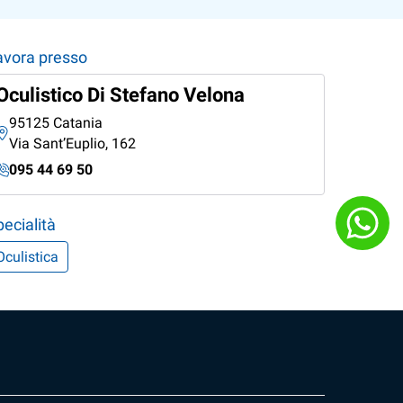
avora presso
Oculistico Di Stefano Velona
95125 Catania
Via Sant’Euplio, 162
095 44 69 50
ecialità
Oculistica