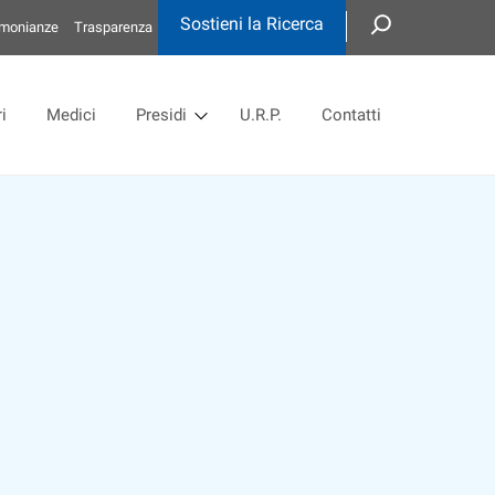
Sostieni la Ricerca
imonianze
Trasparenza
i
Medici
Presidi
U.R.P.
Contatti