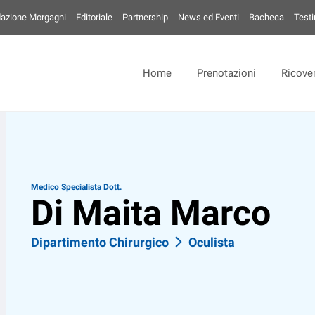
azione Morgagni
Editoriale
Partnership
News ed Eventi
Bacheca
Test
Home
Prenotazioni
Ricover
Medico Specialista Dott.
Di Maita Marco
Dipartimento Chirurgico
Oculista