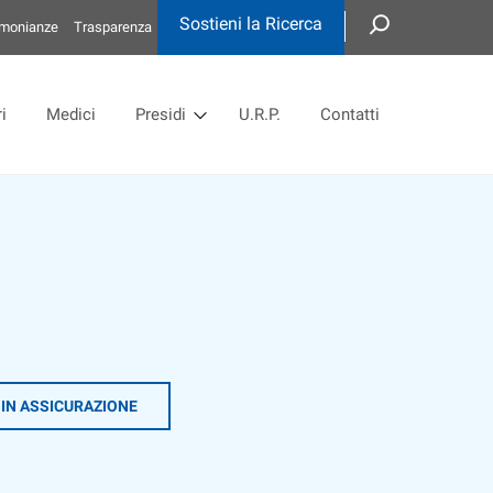
Sostieni la Ricerca
imonianze
Trasparenza
i
Medici
Presidi
U.R.P.
Contatti
 IN ASSICURAZIONE