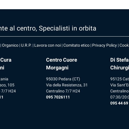
te al centro, Specialisti in orbita
|
Organico
|
U.R.P
. |
Lavora con noi
|
Comitato etico
|
Privacy Policy
|
Cooki
 Cura
Centro Cuore
Di Stef
ni
Morgagni
Chirurg
tania
95030 Pedara (CT)
95125 Cat
sco, 105
Via della Resistenza, 31
Via Sant’E
o 7/7 H24
Centralino 7/7 H24
Centralino
11
095 7026111
07:30/20:
095 44 69