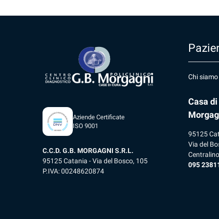
Pazien
Chi siamo
Casa di
Morgag
Aziende Certificate
ISO 9001
95125 Ca
Via del Bo
C.C.D. G.B. MORGAGNI S.R.L.
Centralin
95125 Catania - Via del Bosco, 105
095 2381
P.IVA: 00248620874