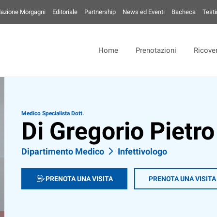
azione Morgagni
Editoriale
Partnership
News ed Eventi
Bacheca
Test
Home
Prenotazioni
Ricover
Medico Specialista Dott.
Di Gregorio Pietro
Dipartimento Medico
Infettivologo
PRENOTA UNA VISITA
PRENOTA UNA VISITA