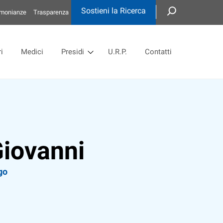
Sostieni la Ricerca
imonianze
Trasparenza
i
Medici
Presidi
U.R.P.
Contatti
Giovanni
go