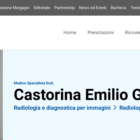
azione Morgagni
Editoriale
Partnership
News ed Eventi
Bacheca
Test
Home
Prenotazioni
Ricover
Medico Specialista Dott.
Castorina Emilio 
Radiologia e diagnostica per immagini
Radiolo