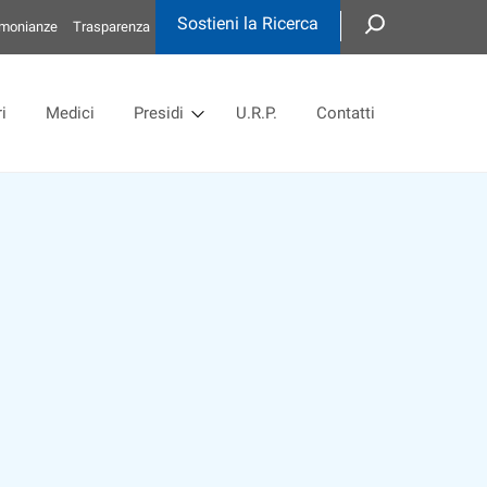
Sostieni la Ricerca
imonianze
Trasparenza
i
Medici
Presidi
U.R.P.
Contatti