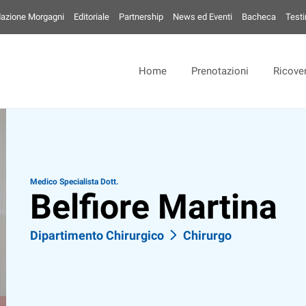
azione Morgagni
Editoriale
Partnership
News ed Eventi
Bacheca
Test
Home
Prenotazioni
Ricover
Medico Specialista Dott.
Belfiore Martina
Dipartimento Chirurgico
Chirurgo