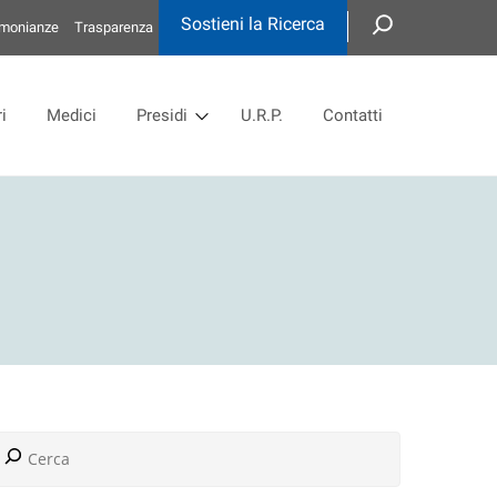
Sostieni la Ricerca
imonianze
Trasparenza
i
Medici
Presidi
U.R.P.
Contatti