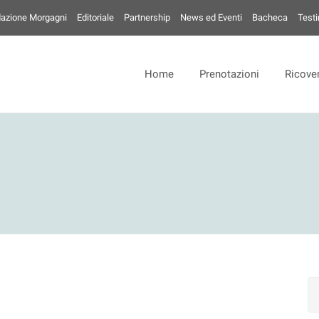
azione Morgagni
Editoriale
Partnership
News ed Eventi
Bacheca
Test
Home
Prenotazioni
Ricover