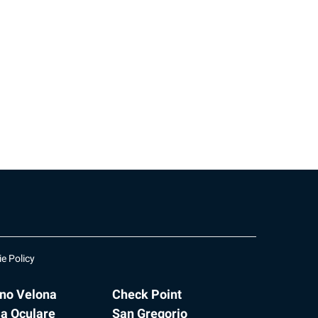
e Policy
ano Velona
Check Point
ia Oculare
San Gregorio