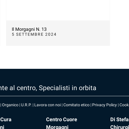
Il Morgagni N. 13
5 SETTEMBRE 2024
te al centro, Specialisti in orbita
|
Organico
|
U.R.P
. |
Lavora con noi
|
Comitato etico
|
Privacy Policy
|
Cooki
 Cura
Centro Cuore
Di Stef
ni
Morgagni
Chirurg