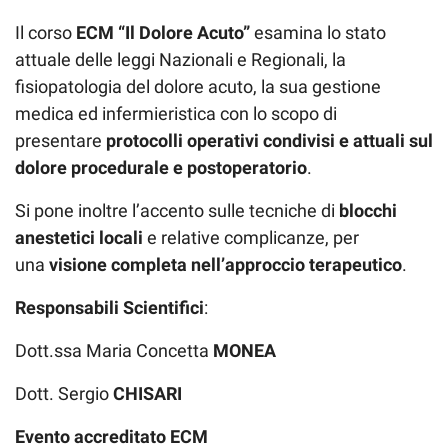
Il corso
ECM “Il
D
olore
A
cuto”
esamina lo stato
attuale delle leggi Nazionali e Regionali, la
fisiopatologia del dolore acuto, la sua gestione
medica ed infermieristica con lo scopo di
presentare
protocolli operativi condivisi e attuali sul
dolore procedurale e postoperatorio
.
Si pone inoltre l’accento sulle tecniche di
blocchi
anestetici locali
e relative complicanze, per
una
visione completa nell’approccio terapeutico
.
Responsabil
i
Scientific
i
:
Dott.ssa Maria Concetta
MONEA
Dott. Sergio
CHISARI
Evento accreditato ECM